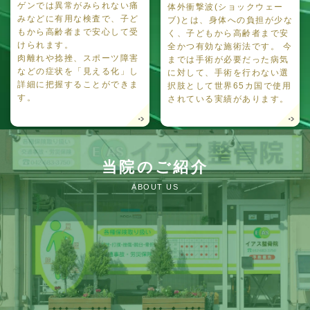
ゲンでは異常がみられない痛
体外衝撃波(ショックウェー
みなどに有用な検査で、子ど
ブ)とは、身体への負担が少な
もから高齢者まで安心して受
く、子どもから高齢者まで安
けられます。
全かつ有効な施術法です。 今
肉離れや捻挫、スポーツ障害
までは手術が必要だった病気
などの症状を「見える化」し
に対して、手術を行わない選
詳細に把握することができま
択肢として世界65カ国で使用
す。
されている実績があります。
当院のご紹介
ABOUT US