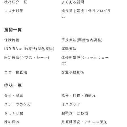
機材紹介一覧
よくある質問
コロナ対策
成長期を応援！伸長プログラ
ム
施術一覧
保険施術
手技療法(関節包内調整)
INDIBA activ療法(温熱療法)
運動療法
固定療法(ギプス・シーネ)
体外衝撃波(ショックウェー
ブ)
エコー検査機
交通事故施術
症状一覧
骨折・脱臼
捻挫・打撲・肉離れ
スポーツのケガ
オスグッド
ぎっくり腰
腱鞘炎・ばね指
膝の痛み
足底腱膜炎・アキレス腱炎