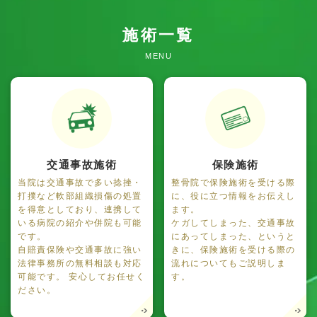
施術一覧
MENU
交通事故施術
保険施術
当院は交通事故で多い捻挫・
整骨院で保険施術を受ける際
打撲など軟部組織損傷の処置
に、役に立つ情報をお伝えし
を得意としており、連携して
ます。
いる病院の紹介や併院も可能
ケガしてしまった、交通事故
です。
にあってしまった、というと
自賠責保険や交通事故に強い
きに、保険施術を受ける際の
法律事務所の無料相談も対応
流れについてもご説明しま
可能です。 安心してお任せく
す。
ださい。