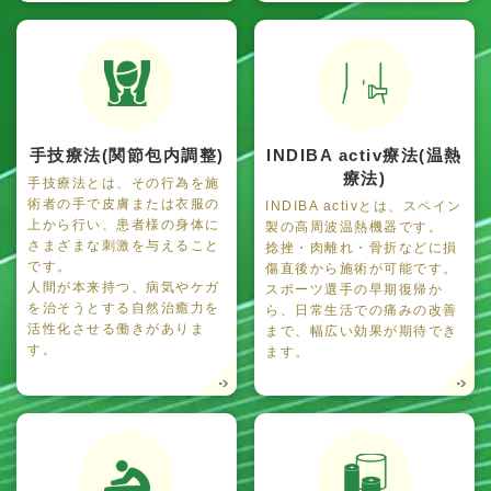
手技療法(関節包内調整)
INDIBA activ療法(温熱
療法)
手技療法とは、その行為を施
術者の手で皮膚または衣服の
INDIBA activとは、スペイン
上から行い、患者様の身体に
製の高周波温熱機器です。
さまざまな刺激を与えること
捻挫・肉離れ・骨折などに損
です。
傷直後から施術が可能です。
人間が本来持つ、病気やケガ
スポーツ選手の早期復帰か
を治そうとする自然治癒力を
ら、日常生活での痛みの改善
活性化させる働きがありま
まで、幅広い効果が期待でき
す。
ます。