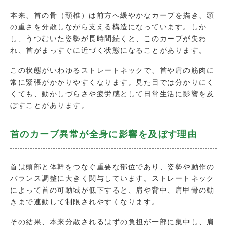
本来、首の骨（頸椎）は前方へ緩やかなカーブを描き、頭
の重さを分散しながら支える構造になっています。しか
し、うつむいた姿勢が長時間続くと、このカーブが失わ
れ、首がまっすぐに近づく状態になることがあります。
この状態がいわゆるストレートネックで、首や肩の筋肉に
常に緊張がかかりやすくなります。見た目では分かりにく
くても、動かしづらさや疲労感として日常生活に影響を及
ぼすことがあります。
首のカーブ異常が全身に影響を及ぼす理由
首は頭部と体幹をつなぐ重要な部位であり、姿勢や動作の
バランス調整に大きく関与しています。ストレートネック
によって首の可動域が低下すると、肩や背中、肩甲骨の動
きまで連動して制限されやすくなります。
その結果、本来分散されるはずの負担が一部に集中し、肩