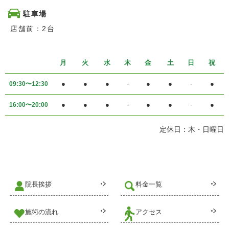
駐車場
店舗前：2台
月
火
水
木
金
土
日
祝
●
●
●
-
●
●
-
●
09:30〜12:30
●
●
●
-
●
●
-
●
16:00〜20:00
定休日：木・日曜日
院長挨拶
料金一覧
施術の流れ
アクセス