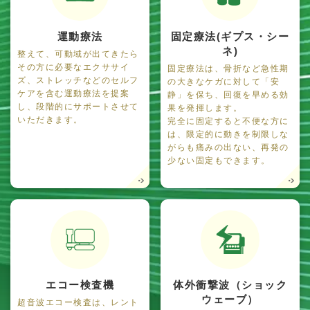
運動療法
固定療法(ギプス・シー
ネ)
整えて、可動域が出てきたら
その方に必要なエクササイ
固定療法は、骨折など急性期
ズ、ストレッチなどのセルフ
の大きなケガに対して「安
ケアを含む運動療法を提案
静」を保ち、回復を早める効
し、段階的にサポートさせて
果を発揮します。
いただきます。
完全に固定すると不便な方に
は、限定的に動きを制限しな
がらも痛みの出ない、再発の
少ない固定もできます。
エコー検査機
体外衝撃波（ショック
ウェーブ）
超音波エコー検査は、レント