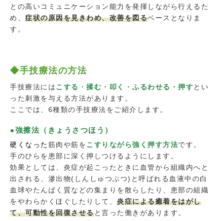
との高いコミュニケーション能力を発揮しながら行えるた
め、
症状の原因を見きわめ、改善を図る
ベースとなりま
す。
◆手技療法の方法
手技療法には
こする
・
揉む
・
叩く
・
ふるわせる
・
押す
とい
った刺激を与える方法があります。
ここでは、6種類の手技療法をご紹介します。
●強擦法（きょうさつほう）
硬くなった
筋肉や筋を
こすりながら強く押す方法
です。
手のひらを患部に深く押しつけるようにします。
効果としては、炎症が起こったときに血管から組織内へと
出される、滲出物(しんしゅつぶつ)と呼ばれる血液中の白
血球やたんぱく質などの集まりを散らしたり、患部の組織
をやわらかくほぐしたりして、
炎症による癒着をはがし
て、可動性を回復させる
と言った働きがあります。