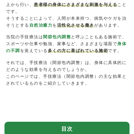
上から行い、
患者様の身体にさまざまな刺激を与える
こと
です。
そうすることによって、人間が本来持つ、病気やケガを治
そうとする
自然治癒力
を
活性化させる働き
があります。
当院の手技療法は
関節包内調整
と呼ぶこともある施術で、
スポーツや仕事や勉強、家事など、さまざまな場面で
身体
の不調
を覚えている
多くの方に喜ばれている施術
です。
それでは、手技療法（関節包内調整）は、身体に具体的に
どのような効果を与えるのでしょうか。
このページでは、手技療法（関節包内調整）の主な効果と
されているものをご紹介していきます。
目次