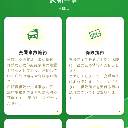
施術一覧
MENU
交通事故施術
保険施術
当院は交通事故で多い捻挫・
整骨院で保険施術を受ける際
打撲など軟部組織損傷の処置
に、役に立つ情報をお伝えし
を得意としており、連携して
ます。
いる病院の紹介や併院も可能
ケガしてしまった、交通事故
です。
にあってしまった、というと
自賠責保険や交通事故に強い
きに、保険施術を受ける際の
法律事務所の無料相談も対応
流れについてもご説明しま
可能です。 安心してお任せく
す。
ださい。