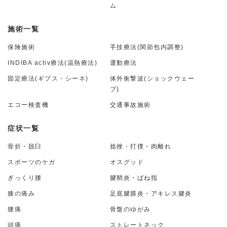
ム
施術一覧
保険施術
手技療法(関節包内調整)
INDIBA activ療法(温熱療法)
運動療法
固定療法(ギプス・シーネ)
体外衝撃波(ショックウェー
ブ)
エコー検査機
交通事故施術
症状一覧
骨折・脱臼
捻挫・打撲・肉離れ
スポーツのケガ
オスグッド
ぎっくり腰
腱鞘炎・ばね指
膝の痛み
足底腱膜炎・アキレス腱炎
腰痛
骨盤のゆがみ
頭痛
ストレートネック