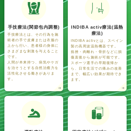
手技療法(関節包内調整)
INDIBA activ療法(温熱
療法)
手技療法とは、その行為を施
術者の手で皮膚または衣服の
INDIBA activとは、スペイン
上から行い、患者様の身体に
製の高周波温熱機器です。
さまざまな刺激を与えること
捻挫・肉離れ・骨折などに損
です。
傷直後から施術が可能です。
人間が本来持つ、病気やケガ
スポーツ選手の早期復帰か
を治そうとする自然治癒力を
ら、日常生活での痛みの改善
活性化させる働きがありま
まで、幅広い効果が期待でき
す。
ます。