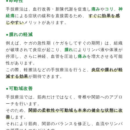
●即時性
手技療法は、血行改善・新陳代謝を促進し
痛み
や
コリ
、
神
経痛
による症状の緩和を直接図るため、
すぐに効果を感
じやすい
メリットがあります。
●腫れの軽減
例えば、ケガの急性期（ケガをしてすぐの期間）は、組織
が破壊されて炎症が起こり、
腫れ
によりリンパ液や体液が
停滞し、さらに神経、血管を圧迫し
痛み
を増大させる可能
性があります。
この際、軽擦法などの手技療法を行うと、
炎症や腫れが軽
減する効果
が期待できます。
●可動域改善
手技療法では、筋肉だけではなく、脊椎や関節へのアプロ
ーチを行います。
そのため、
関節の柔軟性や可動域も本来の健全な状態に改
善
します。
それにより筋肉、関節のバランスを修正し、血流やリンパ