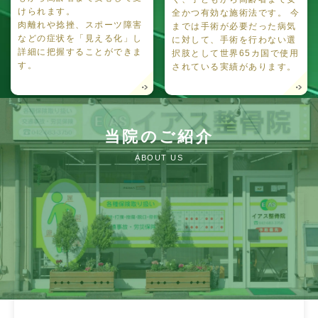
けられます。
全かつ有効な施術法です。 今
肉離れや捻挫、スポーツ障害
までは手術が必要だった病気
などの症状を「見える化」し
に対して、手術を行わない選
詳細に把握することができま
択肢として世界65カ国で使用
す。
されている実績があります。
当院のご紹介
ABOUT US