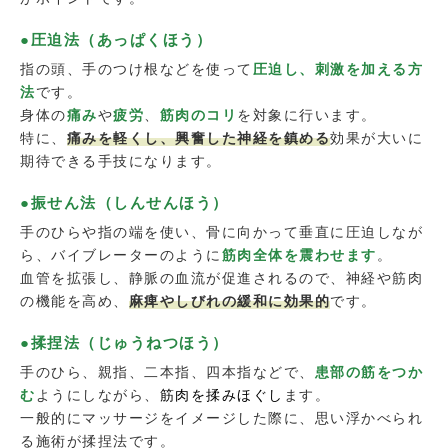
●圧迫法（あっぱくほう）
指の頭、手のつけ根などを使って
圧迫し、刺激を加える方
法
です。
身体の
痛み
や
疲労
、
筋肉のコリ
を対象に行います。
特に、
痛みを軽くし、興奮した神経を鎮める
効果が大いに
期待できる手技になります。
●振せん法（しんせんほう）
手のひらや指の端を使い、骨に向かって垂直に圧迫しなが
ら、バイブレーターのように
筋肉全体を震わせます
。
血管を拡張し、静脈の血流が促進されるので、神経や筋肉
の機能を高め、
麻痺やしびれの緩和に効果的
です。
●揉捏法（じゅうねつほう）
手のひら、親指、二本指、四本指などで、
患部の筋をつか
む
ようにしながら、
筋肉を揉みほぐし
ます。
一般的にマッサージをイメージした際に、思い浮かべられ
る施術が揉捏法です。