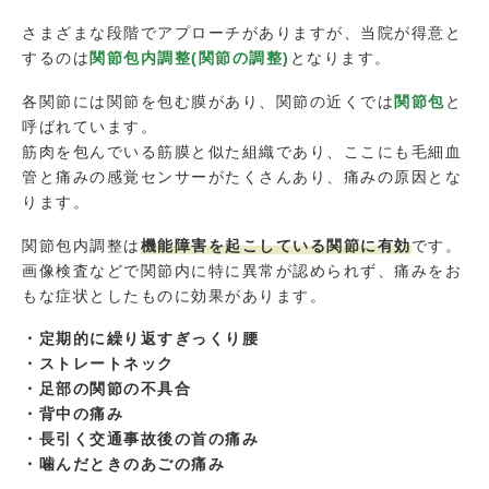
さまざまな段階でアプローチがありますが、当院が得意と
するのは
関節包内調整
(関節の調整)
となります。
各関節には関節を包む膜があり、関節の近くでは
関節包
と
呼ばれています。
筋肉を包んでいる筋膜と似た組織であり、ここにも毛細血
管と痛みの感覚センサーがたくさんあり、痛みの原因とな
ります。
関節包内調整は
機能障害を起こしている関節に有効
です。
画像検査などで関節内に特に異常が認められず、痛みをお
もな症状としたものに効果があります。
・定期的に繰り返すぎっくり腰
・ストレートネック
・足部の関節の不具合
・背中の痛み
・長引く交通事故後の首の痛み
・噛んだときのあごの痛み