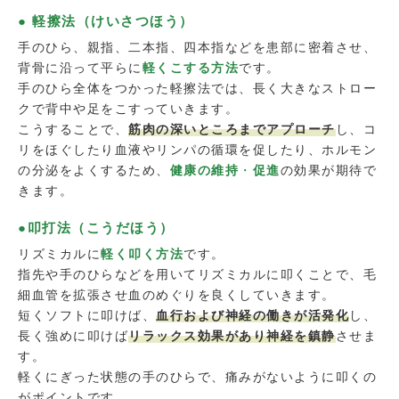
● 軽擦法（けいさつほう）
手のひら、親指、二本指、四本指などを患部に密着させ、
背骨に沿って平らに
軽くこする方法
です。
手のひら全体をつかった軽擦法では、長く大きなストロー
クで背中や足をこすっていきます。
こうすることで、
筋肉の深いところまでアプローチ
し、コ
リをほぐしたり血液やリンパの循環を促したり、ホルモン
の分泌をよくするため、
健康の維持
・
促進
の効果が期待で
きます。
●叩打法（こうだほう）
リズミカルに
軽く叩く方法
です。
指先や手のひらなどを用いてリズミカルに叩くことで、毛
細血管を拡張させ血のめぐりを良くしていきます。
短くソフトに叩けば、
血行および神経の働きが活発化
し、
長く強めに叩けば
リラックス効果があり神経を鎮静
させま
す。
軽くにぎった状態の手のひらで、痛みがないように叩くの
がポイントです。