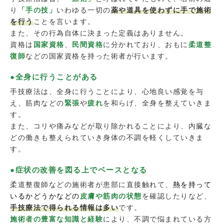
り
「手の技」
いわゆる一切の
薬や道具を使わずに手で施術
を行う
ことを言います。
また、その行為自体に決まった定義はありません。
資格は
国家資格
、
民間資格
に分かれており、おもに
柔道整
復師
などの国家資格を持った術者が行います。
●全身に行うことがある
手技療法は、全身に行うことにより、心地良い感覚を与
え、筋肉などの
緊張
や
疲れ
を和らげ、全身を整えていきま
す。
また、コリや痛みなどが取り除かれることにより、内臓な
どの働きも整えられていき身体の不調を軽くしていきま
す。
●症状の改善を図る上でベースとなる
柔道整復師などの施術者が患部に直接触れて、
熱を持って
いるかどうかなどの
皮膚や筋肉の状態
を確認したりなど、
手技療法で得られる情報は多い
です。
施術者の豊富な知識と経験
により、不調で悩まれている方