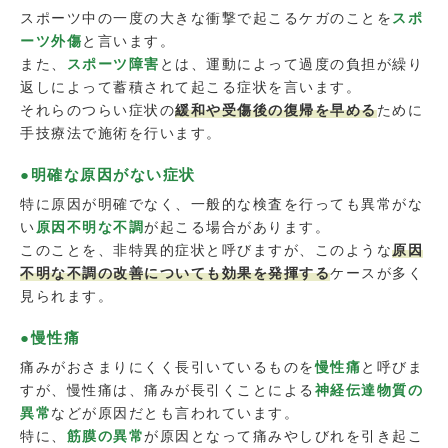
スポーツ中の一度の大きな衝撃で起こるケガのことを
スポ
ーツ外傷
と言います。
また、
スポーツ障害
とは、運動によって過度の負担が繰り
返しによって蓄積されて起こる症状を言います。
それらのつらい症状の
緩和や受傷後の復帰を早める
ために
手技療法で施術を行います。
●明確な原因がない症状
特に原因が明確でなく、一般的な検査を行っても異常がな
い
原因不明な不調
が起こる場合があります。
このことを、非特異的症状と呼びますが、このような
原因
不明な不調の改善についても効果を発揮する
ケースが多く
見られます。
●慢性痛
痛みがおさまりにくく長引いているものを
慢性痛
と呼びま
すが、慢性痛は、痛みが長引くことによる
神経伝達物質の
異常
などが原因だとも言われています。
特に、
筋膜の異常
が原因となって痛みやしびれを引き起こ