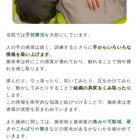
当院では
手技療法
を大切にしています。
人の手の感覚は鋭く、訓練するとさらに
手からいろいろな
情報を吸い上げます
。
施術者は特にこの感覚が優れており、触れることで熱や腫
れを感じ取ります。
揉んだり、引っ張ったり、叩いてみたり、圧をかけてみた
り、動かしてみたりすることで
組織の異変をくみ取ったり
します。
この情報を医学的な知識と結びつけることで、施術者は患
者様の状態を見きわめていきます。
また施術に関しては、施術前と施術後の
痛み
や
可動域
、
硬
さ
や
こわばり
や
動き
などの変化があるかないかを確かめて
いきます。