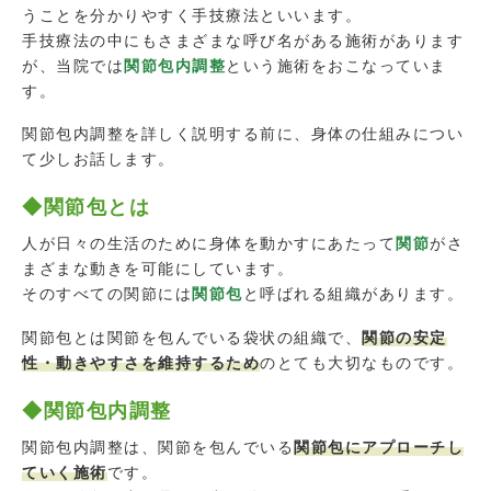
うことを分かりやすく手技療法といいます。
手技療法の中にもさまざまな呼び名がある施術があります
が、当院では
関節包内調整
という施術をおこなっていま
す。
関節包内調整を詳しく説明する前に、身体の仕組みについ
て少しお話します。
◆関節包とは
人が日々の生活のために身体を動かすにあたって
関節
がさ
まざまな動きを可能にしています。
そのすべての関節には
関節包
と呼ばれる組織があります。
関節包とは関節を包んでいる袋状の組織で、
関節の安定
性・動きやすさを維持するため
のとても大切なものです。
◆関節包内調整
関節包内調整は、関節を包んでいる
関節包にアプローチし
ていく施術
です。