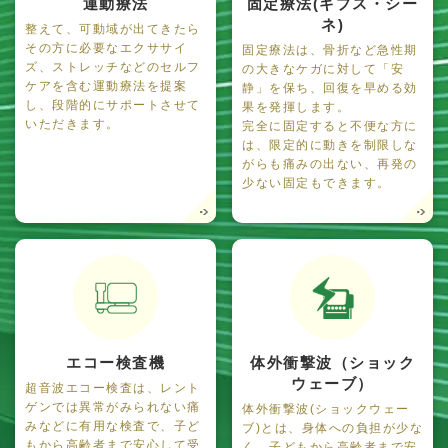
運動療法
固定療法(ギプス・シー
ネ)
整えて、可動域が出てきたら
その方に必要なエクササイ
固定療法は、骨折など急性期
ズ、ストレッチなどのセルフ
の大きなケガに対して「安
ケアを含む運動療法を提案
静」を保ち、回復を早める効
し、段階的にサポートさせて
果を発揮します。
いただきます。
完全に固定すると不便な方に
は、限定的に動きを制限しな
がらも痛みの出ない、再発の
少ない固定もできます。
エコー検査機
体外衝撃波（ショック
ウェーブ）
超音波エコー検査は、レント
ゲンでは異常がみられない痛
体外衝撃波(ショックウェー
みなどに有用な検査で、子ど
ブ)とは、身体への負担が少な
もから高齢者まで安心して受
く、子どもから高齢者まで安