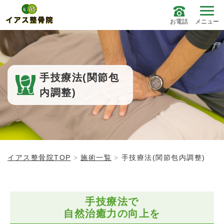
お電話
メニュー
手技療法(関節包
内調整)
イアス整骨院TOP
施術一覧
手技療法(関節包内調整)
手技療法で
自然治癒力の向上を